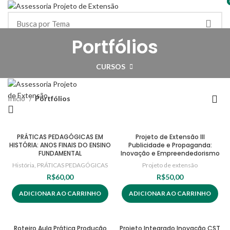
HOME
PORTFÓLIOS
MINHA CONTA / DOWNLOADS
Portfólios
Login/Registrar-se
CARRINHO
FAQ
R$
0,00
CURSOS
Menu
Início
Portfólios
PRÁTICAS PEDAGÓGICAS EM
Projeto de Extensão III
HISTÓRIA: ANOS FINAIS DO ENSINO
Publicidade e Propaganda:
FUNDAMENTAL
Inovação e Empreendedorismo
História
,
PRÁTICAS PEDAGÓGICAS
Projeto de extensão
R$
60,00
R$
50,00
ADICIONAR AO CARRINHO
ADICIONAR AO CARRINHO
Roteiro Aula Prática Produção
Projeto Integrado Inovação CST