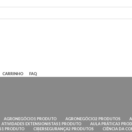
CARRINHO
FAQ
AGRONEGÓCIO
1 PRODUTO
AGRONEGÓCIO
2 PRODUTOS
ATIVIDADES EXTENSIONISTAS
1 PRODUTO
AULA PRÁTICA
3 PRO
S
1 PRODUTO
CIBERSEGURANÇA
2 PRODUTOS
CIÊNCIA DA C