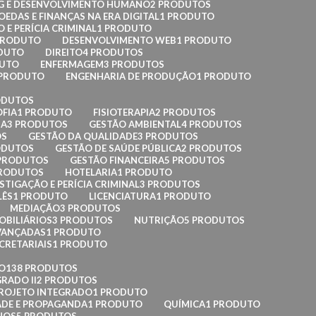
G E DESENVOLVIMENTO HUMANO
2 PRODUTOS
EDAS E FINANÇAS NA ERA DIGITAL
1 PRODUTO
 E PERÍCIA CRIMINAL
1 PRODUTO
PRODUTO
DESENVOLVIMENTO WEB
1 PRODUTO
DUTO
DIREITO
4 PRODUTOS
DUTO
ENFERMAGEM
3 PRODUTOS
 PRODUTO
ENGENHARIA DE PRODUÇÃO
1 PRODUTO
ODUTOS
OFIA
1 PRODUTO
FISIOTERAPIA
2 PRODUTOS
IA
3 PRODUTOS
GESTÃO AMBIENTAL
4 PRODUTOS
OS
GESTÃO DA QUALIDADE
3 PRODUTOS
ODUTOS
GESTÃO DE SAÚDE PÚBLICA
2 PRODUTOS
 PRODUTOS
GESTÃO FINANCEIRA
5 PRODUTOS
PRODUTOS
HOTELARIA
1 PRODUTO
STIGAÇÃO E PERÍCIA CRIMINAL
3 PRODUTOS
LÊS
1 PRODUTO
LICENCIATURA
1 PRODUTO
MEDIAÇÃO
3 PRODUTOS
OBILIÁRIOS
3 PRODUTOS
NUTRIÇÃO
5 PRODUTOS
AVANÇADAS
1 PRODUTO
CRETARIAIS
1 PRODUTO
O
138 PRODUTOS
RADO II
2 PRODUTOS
ROJETO INTEGRADO
1 PRODUTO
ADE E PROPAGANDA
1 PRODUTO
QUÍMICA
1 PRODUTO