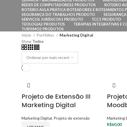
QUÍMICA – BACHARELADO
2 PRODUTOS
RADIOLOGIA
REDES DE COMPUTADORES
2 PRODUTOS
ROTEIRO AU
ROTEIRO AULA PRÁTICA ROTEADORES E ROTEAMENTO
1 
SEGURANÇA DO TRABALHO
1 PRODUTO
SEGURANÇA 
SERVIÇOS JURÍDICOS
1 PRODUTO
TCC
1 PRODUTO
TEOLOGIA
2 PRODUTOS
TERAPIAS INTEGRATIVAS E C
TURISMO
2 PRODUTOS
Início
Portfólios
Marketing Digital
Show
Todos
Projeto de Extensão III
Projet
Marketing Digital
Moodb
Marketing Digital
,
Projeto de extensão
Marketing D
R$
60,00