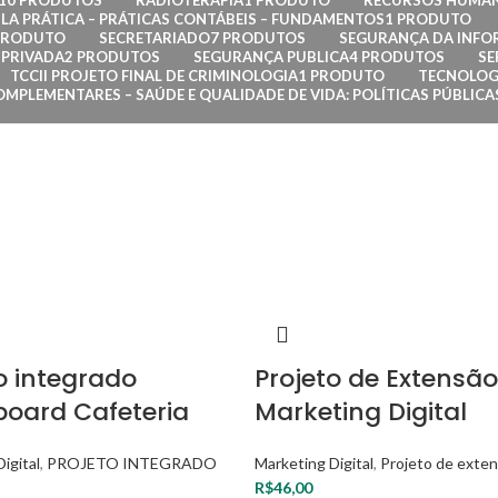
10 PRODUTOS
RADIOTERAPIA
1 PRODUTO
RECURSOS HUMA
LA PRÁTICA – PRÁTICAS CONTÁBEIS – FUNDAMENTOS
1 PRODUTO
PRODUTO
SECRETARIADO
7 PRODUTOS
SEGURANÇA DA INF
PRIVADA
2 PRODUTOS
SEGURANÇA PUBLICA
4 PRODUTOS
SE
TCCII PROJETO FINAL DE CRIMINOLOGIA
1 PRODUTO
TECNOLOG
OMPLEMENTARES – SAÚDE E QUALIDADE DE VIDA: POLÍTICAS PÚBLIC
o integrado
Projeto de Extensão 
oard Cafeteria
Marketing Digital
igital
,
PROJETO INTEGRADO
Marketing Digital
,
Projeto de exte
R$
46,00