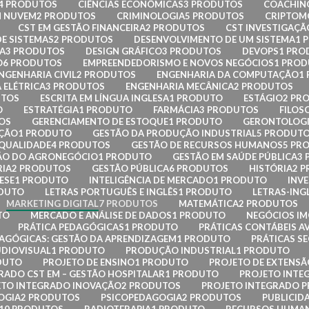
4 PRODUTOS
CIÊNCIAS ECONÔMICAS
3 PRODUTOS
COACHIN
 NUVEM
2 PRODUTOS
CRIMINOLOGIA
5 PRODUTOS
CRIPTOMO
CST EM GESTÃO FINANCEIRA
2 PRODUTOS
CST INVESTIGAÇÃO
E SISTEMAS
2 PRODUTOS
DESENVOLVIMENTO DE UM SISTEMA
1 
A
3 PRODUTOS
DESIGN GRÁFICO
3 PRODUTOS
DEVOPS
1 PRO
O
6 PRODUTOS
EMPREENDEDORISMO E NOVOS NEGÓCIOS
1 PRO
NGENHARIA CIVIL
2 PRODUTOS
ENGENHARIA DA COMPUTAÇÃO
1
 ELÉTRICA
3 PRODUTOS
ENGENHARIA MECÂNICA
2 PRODUTOS
UTOS
ESCRITA EM LÍNGUA INGLESA
1 PRODUTO
ESTÁGIO
2 PR
O
ESTRATÉGIA
1 PRODUTO
FARMÁCIA
3 PRODUTOS
FILOS
OS
GERENCIAMENTO DE ESTOQUE
1 PRODUTO
GERONTOLOG
AÇÃO
1 PRODUTO
GESTÃO DA PRODUÇÃO INDUSTRIAL
5 PRODUT
 QUALIDADE
4 PRODUTOS
GESTÃO DE RECURSOS HUMANOS
5 PR
ÃO DO AGRONEGÓCIO
1 PRODUTO
GESTÃO EM SAÚDE PÚBLICA
3
RIA
2 PRODUTOS
GESTÃO PÚBLICA
6 PRODUTOS
HISTÓRIA
2 
ESE
1 PRODUTO
INTELIGÊNCIA DE MERCADO
1 PRODUTO
INVE
ODUTO
LETRAS PORTUGUÊS E INGLÊS
1 PRODUTO
LETRAS-ING
MARKETING DIGITAL
7 PRODUTOS
MATEMÁTICA
2 PRODUTOS
TO
MERCADO E ANÁLISE DE DADOS
1 PRODUTO
NEGÓCIOS IM
PRÁTICA PEDAGÓGICAS
1 PRODUTO
PRÁTICAS CONTÁBEIS 
DAGÓGICAS: GESTÃO DA APRENDIZAGEM
1 PRODUTO
PRÁTICAS SE
DIOVISUAL
1 PRODUTO
PRODUÇÃO INDUSTRIAL
1 PRODUTO
DUTO
PROJETO DE ENSINO
1 PRODUTO
PROJETO DE EXTENSÃ
RADO CST EM – GESTÃO HOSPITALAR
1 PRODUTO
PROJETO INTEG
ETO INTEGRADO INOVAÇÃO
2 PRODUTOS
PROJETO INTEGRADO P
OGIA
2 PRODUTOS
PSICOPEDAGOGIA
2 PRODUTOS
PUBLICID