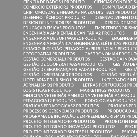
CIÊNCIA DE DADOS
1 PRODUTO
CIÊNCIAS CONTÁBEIS
COMÉRCIO EXTERIOR
2 PRODUTOS
COMPUTAÇÃO EM
CRIPTOMOEDAS E FINANÇAS NA ERA DIGITAL
1 PRODUTO
DESENHO TÉCNICO
1 PRODUTO
DESENVOLVIMENTO D
DESIGN DE INTERIORES
4 PRODUTOS
DESIGN DE MOD
EDUCAÇÃO FÍSICA
5 PRODUTOS
EMPREENDEDORISM
ENGENHARIA AMBIENTAL E SANITÁRIA
2 PRODUTOS
E
ENGENHARIA DE SOFTWARE
1 PRODUTO
ENGENHARIA
ENGENHARIA MECÂNICA/ ENGENHARIA ELÉTRICA
3 PROD
ESTÁGIO III GESTÃO (PEDAGOGIA) PRESENCIAL
1 PRODUT
FOTOGRAFIA
3 PRODUTOS
GASTRONOMIA
4 PRODUT
GESTÃO COMERCIAL
3 PRODUTOS
GESTÃO DA INOV
GESTÃO DE COOPERATIVAS
4 PRODUTOS
GESTÃO DE
GESTÃO DE SEGURANÇA PRIVADA
4 PRODUTOS
GEST
GESTÃO HOSPITALAR
3 PRODUTOS
GESTÃO PORTUÁ
HOTELARIA E TURISMO
1 PRODUTO
INTEGRADO SÍNT
JORNALISMO
1 PRODUTO
LETRAS PORTUGUÊS
1 PR
LOGÍSTICA
6 PRODUTOS
MARKETING
2 PRODUTOS
MEDICINA VETERINÁRIAMEDICINA VETERINÁRIA
1 PRODU
PEDAGOGIA
12 PRODUTOS
PODOLOGIA
6 PRODUTOS
PRÁTICAS PEDAGÓGICAS
2 PRODUTOS
PRÁTICAS PE
PROCESSOS GERENCIAIS
3 PRODUTOS
PRODUÇÃO AU
PROGRAMA DE INOVAÇÃO E EMPREENDEDORISMO
1 PRO
PROJETO INTEGRADO
40 PRODUTOS
PROJETO INTEG
PROJETO INTEGRADO INOVAÇÃO
2 PRODUTOS
PROJ
PROJETO INTEGRADO SÍNTESE
11 PRODUTOS
PSICOL