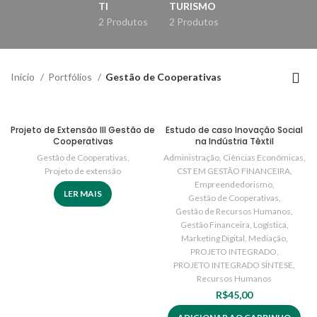
TI
TURISMO
2 Produtos
2 Produtos
Início
Portfólios
Gestão de Cooperativas
Projeto de Extensão III Gestão de
Estudo de caso Inovação Social
Cooperativas
na Indústria Têxtil
Gestão de Cooperativas
,
Administração
,
Ciências Econômicas
,
Projeto de extensão
CST EM GESTÃO FINANCEIRA
,
Empreendedorismo
,
LER MAIS
Gestão de Cooperativas
,
Gestão de Recursos Humanos
,
Gestão Financeira
,
Logística
,
Marketing Digital
,
Mediação
,
PROJETO INTEGRADO
,
PROJETO INTEGRADO SÍNTESE
,
Recursos Humanos
R$
45,00