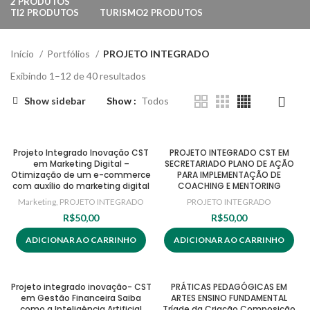
2 PRODUTOS
TI
2 PRODUTOS
TURISMO
2 PRODUTOS
Início
Portfólios
PROJETO INTEGRADO
Exibindo 1–12 de 40 resultados
Show sidebar
Show
Todos
Projeto Integrado Inovação CST
PROJETO INTEGRADO CST EM
em Marketing Digital –
SECRETARIADO PLANO DE AÇÃO
Otimização de um e-commerce
PARA IMPLEMENTAÇÃO DE
com auxílio do marketing digital
COACHING E MENTORING
Marketing
,
PROJETO INTEGRADO
PROJETO INTEGRADO
R$
50,00
R$
50,00
ADICIONAR AO CARRINHO
ADICIONAR AO CARRINHO
Projeto integrado inovação- CST
PRÁTICAS PEDAGÓGICAS EM
em Gestão Financeira Saiba
ARTES ENSINO FUNDAMENTAL
como a Inteligência Artificial
Tríade da Criação Composição