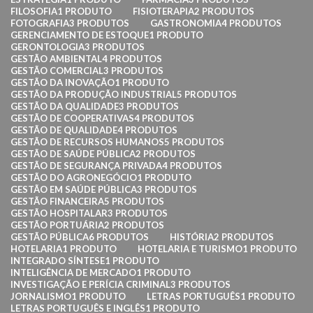
FILOSOFIA
1 PRODUTO
FISIOTERAPIA
2 PRODUTOS
FOTOGRAFIA
3 PRODUTOS
GASTRONOMIA
4 PRODUTOS
GERENCIAMENTO DE ESTOQUE
1 PRODUTO
GERONTOLOGIA
3 PRODUTOS
GESTÃO AMBIENTAL
4 PRODUTOS
GESTÃO COMERCIAL
3 PRODUTOS
GESTÃO DA INOVAÇÃO
1 PRODUTO
GESTÃO DA PRODUÇÃO INDUSTRIAL
5 PRODUTOS
GESTÃO DA QUALIDADE
3 PRODUTOS
GESTÃO DE COOPERATIVAS
4 PRODUTOS
GESTÃO DE QUALIDADE
4 PRODUTOS
GESTÃO DE RECURSOS HUMANOS
5 PRODUTOS
GESTÃO DE SAÚDE PÚBLICA
2 PRODUTOS
GESTÃO DE SEGURANÇA PRIVADA
4 PRODUTOS
GESTÃO DO AGRONEGÓCIO
1 PRODUTO
GESTÃO EM SAÚDE PÚBLICA
3 PRODUTOS
GESTÃO FINANCEIRA
5 PRODUTOS
GESTÃO HOSPITALAR
3 PRODUTOS
GESTÃO PORTUÁRIA
2 PRODUTOS
GESTÃO PÚBLICA
6 PRODUTOS
HISTÓRIA
2 PRODUTOS
HOTELARIA
1 PRODUTO
HOTELARIA E TURISMO
1 PRODUTO
INTEGRADO SÍNTESE
1 PRODUTO
INTELIGÊNCIA DE MERCADO
1 PRODUTO
INVESTIGAÇÃO E PERÍCIA CRIMINAL
3 PRODUTOS
JORNALISMO
1 PRODUTO
LETRAS PORTUGUÊS
1 PRODUTO
LETRAS PORTUGUÊS E INGLÊS
1 PRODUTO