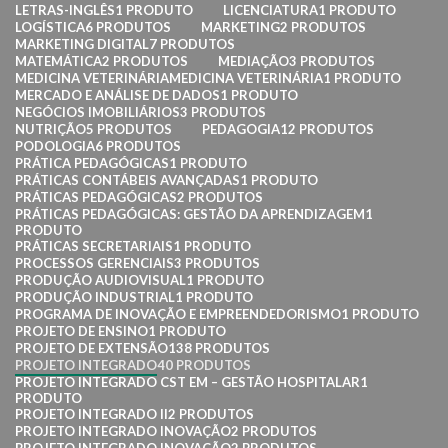
LETRAS-INGLÊS
1 PRODUTO
LICENCIATURA
1 PRODUTO
LOGÍSTICA
6 PRODUTOS
MARKETING
2 PRODUTOS
MARKETING DIGITAL
7 PRODUTOS
MATEMÁTICA
2 PRODUTOS
MEDIAÇÃO
3 PRODUTOS
MEDICINA VETERINÁRIAMEDICINA VETERINÁRIA
1 PRODUTO
MERCADO E ANÁLISE DE DADOS
1 PRODUTO
NEGÓCIOS IMOBILIÁRIOS
3 PRODUTOS
NUTRIÇÃO
5 PRODUTOS
PEDAGOGIA
12 PRODUTOS
PODOLOGIA
6 PRODUTOS
PRÁTICA PEDAGÓGICAS
1 PRODUTO
PRÁTICAS CONTÁBEIS AVANÇADAS
1 PRODUTO
PRÁTICAS PEDAGÓGICAS
2 PRODUTOS
PRÁTICAS PEDAGÓGICAS: GESTÃO DA APRENDIZAGEM
1
PRODUTO
PRÁTICAS SECRETARIAIS
1 PRODUTO
PROCESSOS GERENCIAIS
3 PRODUTOS
PRODUÇÃO AUDIOVISUAL
1 PRODUTO
PRODUÇÃO INDUSTRIAL
1 PRODUTO
PROGRAMA DE INOVAÇÃO E EMPREENDEDORISMO
1 PRODUTO
PROJETO DE ENSINO
1 PRODUTO
PROJETO DE EXTENSÃO
138 PRODUTOS
PROJETO INTEGRADO
40 PRODUTOS
PROJETO INTEGRADO CST EM – GESTÃO HOSPITALAR
1
PRODUTO
PROJETO INTEGRADO II
2 PRODUTOS
PROJETO INTEGRADO INOVAÇÃO
2 PRODUTOS