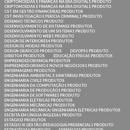
CRIPTOMOEDAS E FINANÇAS NA ERA DIGITAL
1 PRODUTO
CRIPTOMOEDAS E FINANÇAS NA ERA DIGITAL
1 PRODUTO
CST EM GESTÃO FINANCEIRA
2 PRODUTOS
CST INVESTIGAÇÃO E PERÍCIA CRIMINAL
1 PRODUTO
DESENHO TÉCNICO
1 PRODUTO
DESENVOLVIMENTO DE SISTEMAS
2 PRODUTOS
DESENVOLVIMENTO DE UM SISTEMA
1 PRODUTO
DESENVOLVIMENTO WEB
1 PRODUTO
DESIGN DE INTERIORES
4 PRODUTOS
DESIGN DE MODA
3 PRODUTOS
DESIGN GRÁFICO
3 PRODUTOS
DEVOPS
1 PRODUTO
DIREITO
4 PRODUTOS
EDUCAÇÃO FÍSICA
5 PRODUTOS
EMPREENDEDORISMO
6 PRODUTOS
EMPREENDEDORISMO E NOVOS NEGÓCIOS
1 PRODUTO
ENFERMAGEM
3 PRODUTOS
ENGENHARIA AMBIENTAL E SANITÁRIA
2 PRODUTOS
ENGENHARIA CIVIL
2 PRODUTOS
ENGENHARIA DA COMPUTAÇÃO
1 PRODUTO
ENGENHARIA DE PRODUÇÃO
1 PRODUTO
ENGENHARIA DE SOFTWARE
1 PRODUTO
ENGENHARIA ELÉTRICA
3 PRODUTOS
ENGENHARIA MECÂNICA
2 PRODUTOS
ENGENHARIA MECÂNICA/ ENGENHARIA ELÉTRICA
3 PRODUTOS
ESCRITA EM LÍNGUA INGLESA
1 PRODUTO
ESTÁGIO
2 PRODUTOS
ESTÁGIO III GESTÃO (PEDAGOGIA) PRESENCIAL
1 PRODUTO
ESTRATÉGIA
1 PRODUTO
FARMÁCIA
3 PRODUTOS