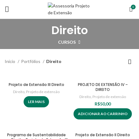
0
Direito
CURSOS
Início
Portfólios
Direito
Projeto de Extensão III Direito
PROJETO DE EXTENSÃO IV –
DIREITO
Direito
,
Projeto de extensão
Direito
,
Projeto de extensão
LER MAIS
R$
50,00
ADICIONAR AO CARRINHO
Programa de Sustentabilidade
Projeto de Extensão II Direito