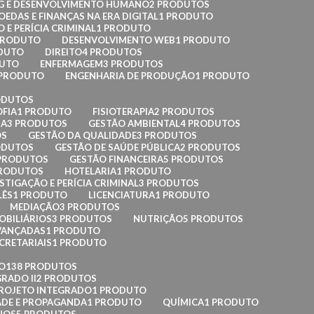
G E DESENVOLVIMENTO HUMANO
2 PRODUTOS
EDAS E FINANÇAS NA ERA DIGITAL
1 PRODUTO
 E PERÍCIA CRIMINAL
1 PRODUTO
PRODUTO
DESENVOLVIMENTO WEB
1 PRODUTO
DUTO
DIREITO
4 PRODUTOS
DUTO
ENFERMAGEM
3 PRODUTOS
 PRODUTO
ENGENHARIA DE PRODUÇÃO
1 PRODUTO
ODUTOS
OFIA
1 PRODUTO
FISIOTERAPIA
2 PRODUTOS
IA
3 PRODUTOS
GESTÃO AMBIENTAL
4 PRODUTOS
OS
GESTÃO DA QUALIDADE
3 PRODUTOS
ODUTOS
GESTÃO DE SAÚDE PÚBLICA
2 PRODUTOS
 PRODUTOS
GESTÃO FINANCEIRA
5 PRODUTOS
PRODUTOS
HOTELARIA
1 PRODUTO
STIGAÇÃO E PERÍCIA CRIMINAL
3 PRODUTOS
LÊS
1 PRODUTO
LICENCIATURA
1 PRODUTO
MEDIAÇÃO
3 PRODUTOS
OBILIÁRIOS
3 PRODUTOS
NUTRIÇÃO
5 PRODUTOS
AVANÇADAS
1 PRODUTO
CRETARIAIS
1 PRODUTO
O
138 PRODUTOS
RADO II
2 PRODUTOS
ROJETO INTEGRADO
1 PRODUTO
ADE E PROPAGANDA
1 PRODUTO
QUÍMICA
1 PRODUTO