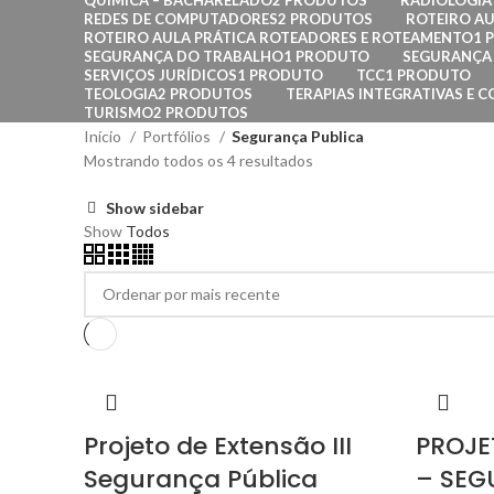
QUÍMICA – BACHARELADO
2 PRODUTOS
RADIOLOGIA
REDES DE COMPUTADORES
2 PRODUTOS
ROTEIRO AU
ROTEIRO AULA PRÁTICA ROTEADORES E ROTEAMENTO
1 
SEGURANÇA DO TRABALHO
1 PRODUTO
SEGURANÇA 
SERVIÇOS JURÍDICOS
1 PRODUTO
TCC
1 PRODUTO
TEOLOGIA
2 PRODUTOS
TERAPIAS INTEGRATIVAS E C
TURISMO
2 PRODUTOS
Início
Portfólios
Segurança Publica
Mostrando todos os 4 resultados
Show sidebar
Show
Todos
Projeto de Extensão III
PROJE
Segurança Pública
– SEG