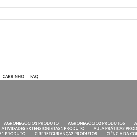
CARRINHO
FAQ
AGRONEGÓCIO
1 PRODUTO
AGRONEGÓCIO
2 PRODUTOS
ATIVIDADES EXTENSIONISTAS
1 PRODUTO
AULA PRÁTICA
3 PRO
S
1 PRODUTO
CIBERSEGURANÇA
2 PRODUTOS
CIÊNCIA DA C