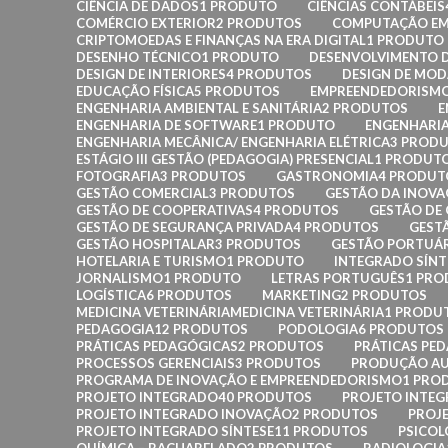
CIÊNCIA DE DADOS
1 PRODUTO
CIÊNCIAS CONTÁBEIS
COMÉRCIO EXTERIOR
2 PRODUTOS
COMPUTAÇÃO EM
CRIPTOMOEDAS E FINANÇAS NA ERA DIGITAL
1 PRODUTO
DESENHO TÉCNICO
1 PRODUTO
DESENVOLVIMENTO D
DESIGN DE INTERIORES
4 PRODUTOS
DESIGN DE MOD
EDUCAÇÃO FÍSICA
5 PRODUTOS
EMPREENDEDORISM
ENGENHARIA AMBIENTAL E SANITÁRIA
2 PRODUTOS
E
ENGENHARIA DE SOFTWARE
1 PRODUTO
ENGENHARIA
ENGENHARIA MECÂNICA/ ENGENHARIA ELÉTRICA
3 PROD
ESTÁGIO III GESTÃO (PEDAGOGIA) PRESENCIAL
1 PRODUT
FOTOGRAFIA
3 PRODUTOS
GASTRONOMIA
4 PRODUT
GESTÃO COMERCIAL
3 PRODUTOS
GESTÃO DA INOV
GESTÃO DE COOPERATIVAS
4 PRODUTOS
GESTÃO DE
GESTÃO DE SEGURANÇA PRIVADA
4 PRODUTOS
GEST
GESTÃO HOSPITALAR
3 PRODUTOS
GESTÃO PORTUÁ
HOTELARIA E TURISMO
1 PRODUTO
INTEGRADO SÍNT
JORNALISMO
1 PRODUTO
LETRAS PORTUGUÊS
1 PR
LOGÍSTICA
6 PRODUTOS
MARKETING
2 PRODUTOS
MEDICINA VETERINÁRIAMEDICINA VETERINÁRIA
1 PRODU
PEDAGOGIA
12 PRODUTOS
PODOLOGIA
6 PRODUTOS
PRÁTICAS PEDAGÓGICAS
2 PRODUTOS
PRÁTICAS PE
PROCESSOS GERENCIAIS
3 PRODUTOS
PRODUÇÃO AU
PROGRAMA DE INOVAÇÃO E EMPREENDEDORISMO
1 PRO
PROJETO INTEGRADO
40 PRODUTOS
PROJETO INTEG
PROJETO INTEGRADO INOVAÇÃO
2 PRODUTOS
PROJ
PROJETO INTEGRADO SÍNTESE
11 PRODUTOS
PSICOL