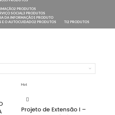
NOS
5 PRODUTOS
ORMAÇÃO
2 PRODUTOS
RVIÇO SOCIAL
3 PRODUTOS
IA DA INFORMAÇÃO
1 PRODUTO
AS E O AUTOCUIDADO
2 PRODUTOS
TI
2 PRODUTOS
Hot
O
Projeto de Extensão I –
A