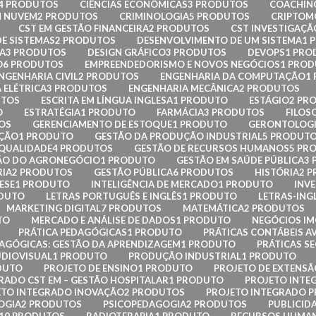
4 PRODUTOS
CIÊNCIAS ECONÔMICAS
3 PRODUTOS
COACHIN
 NUVEM
2 PRODUTOS
CRIMINOLOGIA
5 PRODUTOS
CRIPTOMO
CST EM GESTÃO FINANCEIRA
2 PRODUTOS
CST INVESTIGAÇÃO
E SISTEMAS
2 PRODUTOS
DESENVOLVIMENTO DE UM SISTEMA
1 
A
3 PRODUTOS
DESIGN GRÁFICO
3 PRODUTOS
DEVOPS
1 PRO
O
6 PRODUTOS
EMPREENDEDORISMO E NOVOS NEGÓCIOS
1 PRO
NGENHARIA CIVIL
2 PRODUTOS
ENGENHARIA DA COMPUTAÇÃO
1
 ELÉTRICA
3 PRODUTOS
ENGENHARIA MECÂNICA
2 PRODUTOS
UTOS
ESCRITA EM LÍNGUA INGLESA
1 PRODUTO
ESTÁGIO
2 PR
O
ESTRATÉGIA
1 PRODUTO
FARMÁCIA
3 PRODUTOS
FILOS
OS
GERENCIAMENTO DE ESTOQUE
1 PRODUTO
GERONTOLOG
AÇÃO
1 PRODUTO
GESTÃO DA PRODUÇÃO INDUSTRIAL
5 PRODUT
 QUALIDADE
4 PRODUTOS
GESTÃO DE RECURSOS HUMANOS
5 PR
ÃO DO AGRONEGÓCIO
1 PRODUTO
GESTÃO EM SAÚDE PÚBLICA
3
RIA
2 PRODUTOS
GESTÃO PÚBLICA
6 PRODUTOS
HISTÓRIA
2 
ESE
1 PRODUTO
INTELIGÊNCIA DE MERCADO
1 PRODUTO
INVE
ODUTO
LETRAS PORTUGUÊS E INGLÊS
1 PRODUTO
LETRAS-ING
MARKETING DIGITAL
7 PRODUTOS
MATEMÁTICA
2 PRODUTOS
TO
MERCADO E ANÁLISE DE DADOS
1 PRODUTO
NEGÓCIOS IM
PRÁTICA PEDAGÓGICAS
1 PRODUTO
PRÁTICAS CONTÁBEIS 
DAGÓGICAS: GESTÃO DA APRENDIZAGEM
1 PRODUTO
PRÁTICAS SE
DIOVISUAL
1 PRODUTO
PRODUÇÃO INDUSTRIAL
1 PRODUTO
DUTO
PROJETO DE ENSINO
1 PRODUTO
PROJETO DE EXTENSÃ
RADO CST EM – GESTÃO HOSPITALAR
1 PRODUTO
PROJETO INTEG
ETO INTEGRADO INOVAÇÃO
2 PRODUTOS
PROJETO INTEGRADO P
OGIA
2 PRODUTOS
PSICOPEDAGOGIA
2 PRODUTOS
PUBLICID