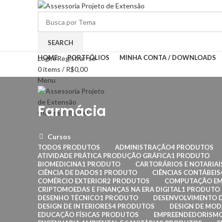
SEARCH
HOME
PORTFÓLIOS
MINHA CONTA / DOWNLOADS
Login/Registrar-se
0
items
/
R$
0,00
Menu
Farmácia
0
items
/
R$
0,00
Cursos
TODOS
PRODUTOS
ADMINISTRAÇÃO
4 PRODUTOS
ATIVIDADE PRÁTICA PRODUÇÃO GRÁFICA
1 PRODUTO
BIOMEDICINA
1 PRODUTO
CARTORÁRIOS E NOTARIAI
CIÊNCIA DE DADOS
1 PRODUTO
CIÊNCIAS CONTÁBEIS
COMÉRCIO EXTERIOR
2 PRODUTOS
COMPUTAÇÃO EM
CRIPTOMOEDAS E FINANÇAS NA ERA DIGITAL
1 PRODUTO
DESENHO TÉCNICO
1 PRODUTO
DESENVOLVIMENTO D
DESIGN DE INTERIORES
4 PRODUTOS
DESIGN DE MOD
EDUCAÇÃO FÍSICA
5 PRODUTOS
EMPREENDEDORISM