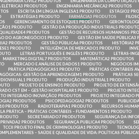
NGENHARIA CIVIL
2 PRODUTOS
ENGENHARIA DA COMPUTAÇÃO
1
 ELÉTRICA
3 PRODUTOS
ENGENHARIA MECÂNICA
2 PRODUTOS
UTOS
ESCRITA EM LÍNGUA INGLESA
1 PRODUTO
ESTÁGIO
2 PR
O
ESTRATÉGIA
1 PRODUTO
FARMÁCIA
3 PRODUTOS
FILOS
OS
GERENCIAMENTO DE ESTOQUE
1 PRODUTO
GERONTOLOG
AÇÃO
1 PRODUTO
GESTÃO DA PRODUÇÃO INDUSTRIAL
5 PRODUT
 QUALIDADE
4 PRODUTOS
GESTÃO DE RECURSOS HUMANOS
5 PR
ÃO DO AGRONEGÓCIO
1 PRODUTO
GESTÃO EM SAÚDE PÚBLICA
3
RIA
2 PRODUTOS
GESTÃO PÚBLICA
6 PRODUTOS
HISTÓRIA
2 
ESE
1 PRODUTO
INTELIGÊNCIA DE MERCADO
1 PRODUTO
INVE
ODUTO
LETRAS PORTUGUÊS E INGLÊS
1 PRODUTO
LETRAS-ING
MARKETING DIGITAL
7 PRODUTOS
MATEMÁTICA
2 PRODUTOS
TO
MERCADO E ANÁLISE DE DADOS
1 PRODUTO
NEGÓCIOS IM
PRÁTICA PEDAGÓGICAS
1 PRODUTO
PRÁTICAS CONTÁBEIS 
DAGÓGICAS: GESTÃO DA APRENDIZAGEM
1 PRODUTO
PRÁTICAS SE
DIOVISUAL
1 PRODUTO
PRODUÇÃO INDUSTRIAL
1 PRODUTO
DUTO
PROJETO DE ENSINO
1 PRODUTO
PROJETO DE EXTENSÃ
RADO CST EM – GESTÃO HOSPITALAR
1 PRODUTO
PROJETO INTEG
ETO INTEGRADO INOVAÇÃO
2 PRODUTOS
PROJETO INTEGRADO P
OGIA
2 PRODUTOS
PSICOPEDAGOGIA
2 PRODUTOS
PUBLICID
10 PRODUTOS
RADIOTERAPIA
1 PRODUTO
RECURSOS HUMA
LA PRÁTICA – PRÁTICAS CONTÁBEIS – FUNDAMENTOS
1 PRODUTO
PRODUTO
SECRETARIADO
7 PRODUTOS
SEGURANÇA DA INF
PRIVADA
2 PRODUTOS
SEGURANÇA PUBLICA
4 PRODUTOS
SE
TCCII PROJETO FINAL DE CRIMINOLOGIA
1 PRODUTO
TECNOLOG
OMPLEMENTARES – SAÚDE E QUALIDADE DE VIDA: POLÍTICAS PÚBLIC