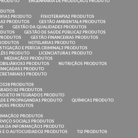
 PRODUTO
ENGENHARIA DE PRODUÇÃO
1 PRODUTO
ODUTOS
OFIA
1 PRODUTO
FISIOTERAPIA
2 PRODUTOS
IA
3 PRODUTOS
GESTÃO AMBIENTAL
4 PRODUTOS
OS
GESTÃO DA QUALIDADE
3 PRODUTOS
ODUTOS
GESTÃO DE SAÚDE PÚBLICA
2 PRODUTOS
 PRODUTOS
GESTÃO FINANCEIRA
5 PRODUTOS
PRODUTOS
HOTELARIA
1 PRODUTO
STIGAÇÃO E PERÍCIA CRIMINAL
3 PRODUTOS
LÊS
1 PRODUTO
LICENCIATURA
1 PRODUTO
MEDIAÇÃO
3 PRODUTOS
OBILIÁRIOS
3 PRODUTOS
NUTRIÇÃO
5 PRODUTOS
AVANÇADAS
1 PRODUTO
CRETARIAIS
1 PRODUTO
O
138 PRODUTOS
RADO II
2 PRODUTOS
ROJETO INTEGRADO
1 PRODUTO
ADE E PROPAGANDA
1 PRODUTO
QUÍMICA
1 PRODUTO
NOS
5 PRODUTOS
ORMAÇÃO
2 PRODUTOS
RVIÇO SOCIAL
3 PRODUTOS
IA DA INFORMAÇÃO
1 PRODUTO
AS E O AUTOCUIDADO
2 PRODUTOS
TI
2 PRODUTOS