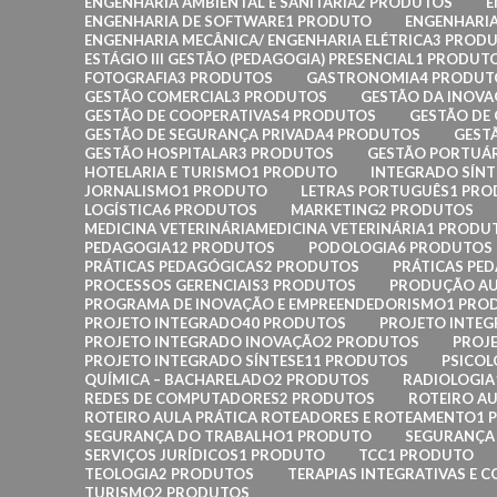
ENGENHARIA AMBIENTAL E SANITÁRIA
2 PRODUTOS
E
ENGENHARIA DE SOFTWARE
1 PRODUTO
ENGENHARIA
ENGENHARIA MECÂNICA/ ENGENHARIA ELÉTRICA
3 PROD
ESTÁGIO III GESTÃO (PEDAGOGIA) PRESENCIAL
1 PRODUT
FOTOGRAFIA
3 PRODUTOS
GASTRONOMIA
4 PRODUT
GESTÃO COMERCIAL
3 PRODUTOS
GESTÃO DA INOV
GESTÃO DE COOPERATIVAS
4 PRODUTOS
GESTÃO DE
GESTÃO DE SEGURANÇA PRIVADA
4 PRODUTOS
GEST
GESTÃO HOSPITALAR
3 PRODUTOS
GESTÃO PORTUÁ
HOTELARIA E TURISMO
1 PRODUTO
INTEGRADO SÍNT
JORNALISMO
1 PRODUTO
LETRAS PORTUGUÊS
1 PR
LOGÍSTICA
6 PRODUTOS
MARKETING
2 PRODUTOS
MEDICINA VETERINÁRIAMEDICINA VETERINÁRIA
1 PRODU
PEDAGOGIA
12 PRODUTOS
PODOLOGIA
6 PRODUTOS
PRÁTICAS PEDAGÓGICAS
2 PRODUTOS
PRÁTICAS PE
PROCESSOS GERENCIAIS
3 PRODUTOS
PRODUÇÃO AU
PROGRAMA DE INOVAÇÃO E EMPREENDEDORISMO
1 PRO
PROJETO INTEGRADO
40 PRODUTOS
PROJETO INTEG
PROJETO INTEGRADO INOVAÇÃO
2 PRODUTOS
PROJ
PROJETO INTEGRADO SÍNTESE
11 PRODUTOS
PSICOL
QUÍMICA – BACHARELADO
2 PRODUTOS
RADIOLOGIA
REDES DE COMPUTADORES
2 PRODUTOS
ROTEIRO AU
ROTEIRO AULA PRÁTICA ROTEADORES E ROTEAMENTO
1 
SEGURANÇA DO TRABALHO
1 PRODUTO
SEGURANÇA 
SERVIÇOS JURÍDICOS
1 PRODUTO
TCC
1 PRODUTO
TEOLOGIA
2 PRODUTOS
TERAPIAS INTEGRATIVAS E C
TURISMO
2 PRODUTOS