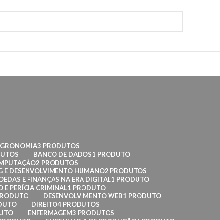
AGRONOMIA
3 PRODUTOS
DUTOS
BANCO DE DADOS
1 PRODUTO
OMPUTAÇÃO
2 PRODUTOS
G E DESENVOLVIMENTO HUMANO
2 PRODUTOS
EDAS E FINANÇAS NA ERA DIGITAL
1 PRODUTO
 E PERÍCIA CRIMINAL
1 PRODUTO
PRODUTO
DESENVOLVIMENTO WEB
1 PRODUTO
DUTO
DIREITO
4 PRODUTOS
DUTO
ENFERMAGEM
3 PRODUTOS