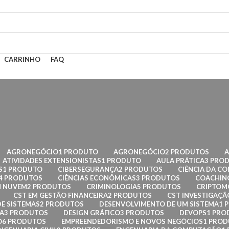
CARRINHO
FAQ
AGRONEGÓCIO
1 PRODUTO
AGRONEGÓCIO
2 PRODUTOS
ATIVIDADES EXTENSIONISTAS
1 PRODUTO
AULA PRÁTICA
3 PRO
S
1 PRODUTO
CIBERSEGURANÇA
2 PRODUTOS
CIÊNCIA DA C
4 PRODUTOS
CIÊNCIAS ECONÔMICAS
3 PRODUTOS
COACHIN
 NUVEM
2 PRODUTOS
CRIMINOLOGIA
5 PRODUTOS
CRIPTOMO
CST EM GESTÃO FINANCEIRA
2 PRODUTOS
CST INVESTIGAÇÃO
E SISTEMAS
2 PRODUTOS
DESENVOLVIMENTO DE UM SISTEMA
1 
A
3 PRODUTOS
DESIGN GRÁFICO
3 PRODUTOS
DEVOPS
1 PRO
O
6 PRODUTOS
EMPREENDEDORISMO E NOVOS NEGÓCIOS
1 PRO