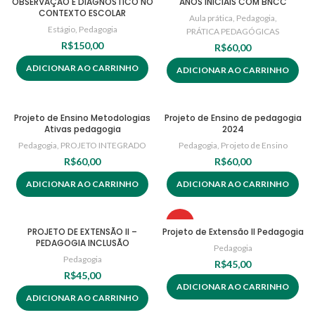
OBSERVAÇÃO E DIAGNÓSTICO NO
ANOS INICIAIS COM BNCC
CONTEXTO ESCOLAR
Aula prática
,
Pedagogia
,
Estágio
,
Pedagogia
PRÁTICA PEDAGÓGICAS
R$
150,00
R$
60,00
ADICIONAR AO CARRINHO
ADICIONAR AO CARRINHO
Projeto de Ensino Metodologias
Projeto de Ensino de pedagogia
Ativas pedagogia
2024
Pedagogia
,
PROJETO INTEGRADO
Pedagogia
,
Projeto de Ensino
R$
60,00
R$
60,00
ADICIONAR AO CARRINHO
ADICIONAR AO CARRINHO
HOT
PROJETO DE EXTENSÃO II –
Projeto de Extensão II Pedagogia
PEDAGOGIA INCLUSÃO
Pedagogia
Pedagogia
R$
45,00
R$
45,00
ADICIONAR AO CARRINHO
ADICIONAR AO CARRINHO