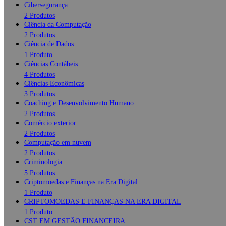
Cibersegurança
2 Produtos
Ciência da Computação
2 Produtos
Ciência de Dados
1 Produto
Ciências Contábeis
4 Produtos
Ciências Econômicas
3 Produtos
Coaching e Desenvolvimento Humano
2 Produtos
Comércio exterior
2 Produtos
Computação em nuvem
2 Produtos
Criminologia
5 Produtos
Criptomoedas e Finanças na Era Digital
1 Produto
CRIPTOMOEDAS E FINANÇAS NA ERA DIGITAL
1 Produto
CST EM GESTÃO FINANCEIRA