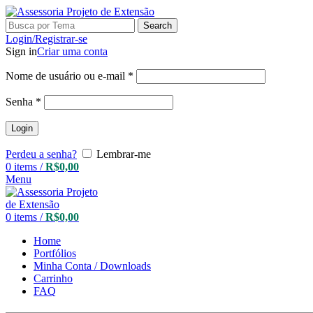
Search
Login/Registrar-se
Sign in
Criar uma conta
Nome de usuário ou e-mail
*
Senha
*
Login
Perdeu a senha?
Lembrar-me
0
items
/
R$
0,00
Menu
0
items
/
R$
0,00
Home
Portfólios
Minha Conta / Downloads
Carrinho
FAQ