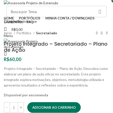
HOME
PORTFÓLIOS
MINHA CONTA / DOWNLOADS
Login/Registrar-se
CARRINHO
FAQ
R$
0,00
Início
Portfólios
Secretariado
Menu
Projeto Integrado – Secretariado – Plano
de Ação
R$
60,00
Projeto Integrado – Secretariado – Plano de Ação. Descubra como
elaborar um plano de ação eficaz no secretariado. Este projeto
integrado explora motivações, objetivos, metodologia utilizada e
apresenta resultados e reflexões sobre a experiência.
Disponível por encomenda
ADICIONAR AO CARRINHO