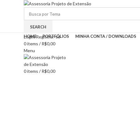
SEARCH
HOME
PORTFÓLIOS
MINHA CONTA / DOWNLOADS
Login/Registrar-se
0
items
/
R$
0,00
Menu
0
items
/
R$
0,00