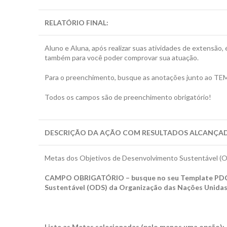
RELATÓRIO FINAL
:
Aluno e Aluna, após realizar suas atividades de extensão, 
também para você poder comprovar sua atuação.
Para o preenchimento, busque as anotações junto ao TEM
Todos os campos são de preenchimento obrigatório!
DESCRIÇÃO DA AÇÃO COM RESULTADOS ALCANÇA
Metas dos Objetivos de Desenvolvimento Sustentável (OD
CAMPO OBRIGATÓRIO – busque no seu Template PDCA 
Sustentável (ODS) da Organização das Nações Unidas
Liste as Metas selecionadas (pelo menos uma opção):