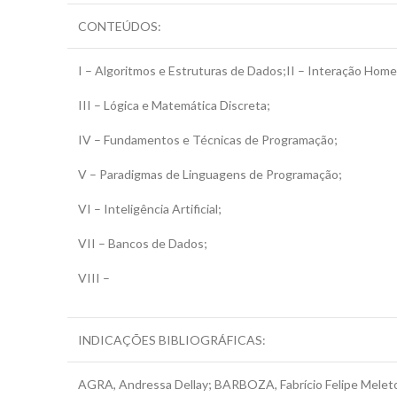
CONTEÚDOS:
I – Algoritmos e Estruturas de Dados;II – Interação Ho
III – Lógica e Matemática Discreta;
IV – Fundamentos e Técnicas de Programação;
V – Paradigmas de Linguagens de Programação;
VI – Inteligência Artificial;
VII – Bancos de Dados;
VIII –
INDICAÇÕES BIBLIOGRÁFICAS:
AGRA, Andressa Dellay; BARBOZA, Fabrício Felipe Meleto