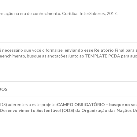
ação na era do conhecimento. Curitiba: InterSaberes, 2017.
é necessário que você o formalize,
enviando esse Relatório Final para 
eenchimento, busque as anotações junto ao TEMPLATE PCDA para auxili
DOS
S) aderentes a este projeto:
CAMPO OBRIGATÓRIO – busque no seu 
e Desenvolvimento Sustentável (ODS) da Organização das Nações Un