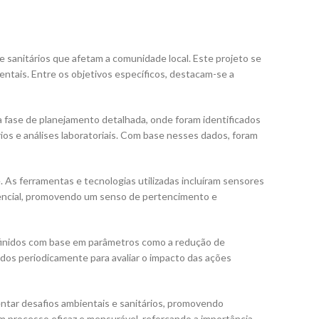
e sanitários que afetam a comunidade local. Este projeto se
ntais. Entre os objetivos específicos, destacam-se a
a fase de planejamento detalhada, onde foram identificados
rios e análises laboratoriais. Com base nesses dados, foram
 As ferramentas e tecnologias utilizadas incluíram sensores
sencial, promovendo um senso de pertencimento e
efinidos com base em parâmetros como a redução de
idos periodicamente para avaliar o impacto das ações
ntar desafios ambientais e sanitários, promovendo
m processo eficaz e mensurável, reforçando a importância