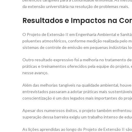
da extensão universitária na resolução de problemas reais.
Resultados e Impactos na C
O Projeto de Extensão II em Engenharia Ambiental e Sanitár
poluentes atmosféricos, conforme medição realizada pelo m
sistemas de controle de emissão em pequenas indústrias loc
Outro resultado expressivo foi a melhoria no tratamento d
práticas e treinamentos oferecidos pela equipe do projet
nesse avanço.
Além das melhorias tangíveis na qualidade ambiental, houv
entrevistados passaram a adotar práticas mais sustentáveis
conscientização é um dos legados mais importantes do proje
Apesar dos numerosos êxitos, o projeto também enfrentou des
superação dessa barreira exigiu um trabalho intenso de educa
As lições aprendidas ao longo do Projeto de Extensão II sã