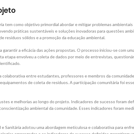
ojeto
ia tem como objetivo primordial abordar e mitigar problemas ambientais 
ovendo práticas sustentáveis e soluções inovadoras para questões ambie
 de resíduos sólidos e a promoção da educação ambiental.
 garantir a eficácia das ações propostas. O processo iniciou-se com um
Esta etapa envolveu a coleta de dados por meio de entrevistas, questioná
entificado.
ma colaborativa entre estudantes, professores e membros da comunidade.
equipamentos de coleta de resíduos. A participação comunitária foi es
justes e melhorias ao longo do projeto. Indicadores de sucesso foram d
e conscientização ambiental da comunidade. Esses indicadores foram med
 e Sanitária adotou uma abordagem meticulosa e colaborativa para enfre
dologias empregadas e os indicadores de sucesso definidos garantiram u