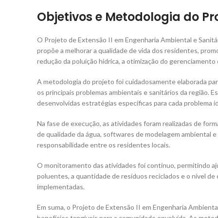
Objetivos e Metodologia do Pr
O Projeto de Extensão II em Engenharia Ambiental e Sanitár
propõe a melhorar a qualidade de vida dos residentes, prom
redução da poluição hídrica, a otimização do gerenciamento
A metodologia do projeto foi cuidadosamente elaborada para
os principais problemas ambientais e sanitários da região. 
desenvolvidas estratégias específicas para cada problema id
Na fase de execução, as atividades foram realizadas de for
de qualidade da água, softwares de modelagem ambiental e 
responsabilidade entre os residentes locais.
O monitoramento das atividades foi contínuo, permitindo a
poluentes, a quantidade de resíduos reciclados e o nível d
implementadas.
Em suma, o Projeto de Extensão II em Engenharia Ambiental
benefícios tangíveis para a comunidade envolvida. As meto