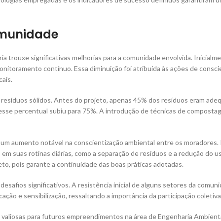
omunidade
ia trouxe significativas melhorias para a comunidade envolvida. Inicial
onitoramento contínuo. Essa diminuição foi atribuída às ações de consc
ais.
e resíduos sólidos. Antes do projeto, apenas 45% dos resíduos eram a
o, esse percentual subiu para 75%. A introdução de técnicas de compos
e um aumento notável na conscientização ambiental entre os moradores. 
 em suas rotinas diárias, como a separação de resíduos e a redução do u
to, pois garante a continuidade das boas práticas adotadas.
afios significativos. A resistência inicial de alguns setores da comuni
ção e sensibilização, ressaltando a importância da participação coletiva 
o valiosas para futuros empreendimentos na área de Engenharia Ambienta