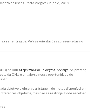
ento de riscos. Porto Alegre: Grupo A, 2018.
isa ser entregue
. Veja as orientações apresentadas no
(ONU) no
link
https://brasil.un.org/pt-br/sdgs
. Se preferir,
osta da ONU e engaje-se nessa oportunidade de
texto!
 cada objetivo e observe a listagem de metas disponível em
iferentes objetivos, mas não se restrinja. Pode escolher
tas.