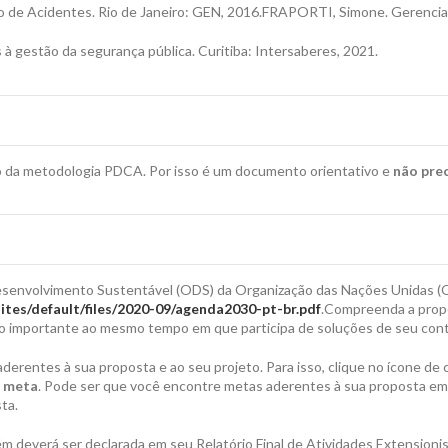
de Acidentes. Rio de Janeiro: GEN, 2016.FRAPORTI, Simone. Gerenciam
 à gestão da segurança pública. Curitiba: Intersaberes, 2021.
uso da metodologia PDCA. Por isso é um documento orientativo e
não prec
 Desenvolvimento Sustentável (ODS) da Organização das Nações Unidas 
/sites/default/files/2020-09/agenda2030-pt-br.pdf
.Compreenda a prop
ão importante ao mesmo tempo em que participa de soluções de seu con
derentes à sua proposta e ao seu projeto. Para isso, clique no ícone de
a meta
. Pode ser que você encontre metas aderentes à sua proposta em d
ta.
bém deverá ser declarada em seu Relatório Final de Atividades Extensionis