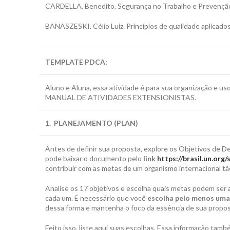
CARDELLA, Benedito. Segurança no Trabalho e Prevenção 
BANASZESKI. Célio Luiz. Princípios de qualidade aplicados
TEMPLATE PDCA
:
Aluno e Aluna, essa atividade é para sua organização e 
MANUAL DE ATIVIDADES EXTENSIONISTAS.
1. PLANEJAMENTO (PLAN)
Antes de definir sua proposta, explore os Objetivos de
pode baixar o documento pelo
link
https://brasil.un.org
contribuir com as metas de um organismo internacional t
Analise os 17 objetivos e escolha quais metas podem ser a
cada um. É necessário que você
escolha pelo menos um
dessa forma e mantenha o foco da essência de sua propos
Feito isso, liste aqui suas escolhas. Essa informação tam