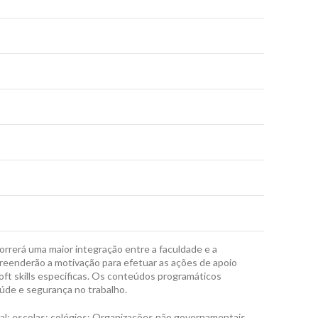
orrerá uma maior integração entre a faculdade e a
preenderão a motivação para efetuar as ações de apoio
ft skills específicas. Os conteúdos programáticos
úde e segurança no trabalho.
al; escolas; colégios; Organizações não governamentais