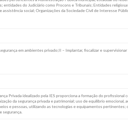
s; entidades do Judiciário como Procons e Tribunais; Entidades religios
e assistência social; Organizações da Sociedade Civil de Interesse Púb
segurança em ambientes privado;II – Implantar, fiscalizar e supervision
a Privada idealizado pela IES proporciona a formação do profissional co
ização da segurança privada e patrimonial; uso de equilíbrio emocional, a
s e pessoas, utilizando as tecnologias e equipamentos pertinentes; com v
de segurança.