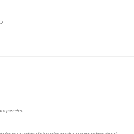
TO
m o parceiro.
uldades que a instituição/parceiro convive com maior frequência?