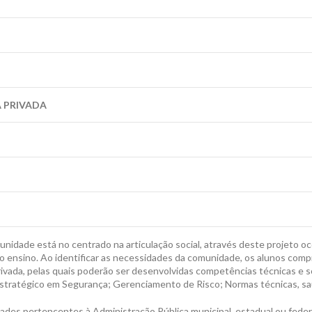
A PRIVADA
idade está no centrado na articulação social, através deste projeto oc
 do ensino. Ao identificar as necessidades da comunidade, os alunos com
vada, pelas quais poderão ser desenvolvidas competências técnicas e so
Estratégico em Segurança; Gerenciamento de Risco; Normas técnicas, sa
ades pertencentes à Administração Pública municipal, estadual ou feder