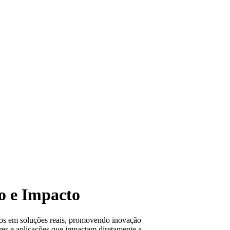
o e Impacto
os em soluções reais, promovendo inovação
ares e aplicações que impactam diretamente a