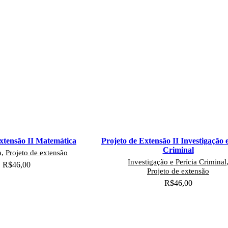
xtensão II Matemática
Projeto de Extensão II Investigação e
Criminal
a
,
Projeto de extensão
Investigação e Perícia Criminal
R$
46,00
Projeto de extensão
cionar ao carrinho
R$
46,00
Adicionar ao carrinho