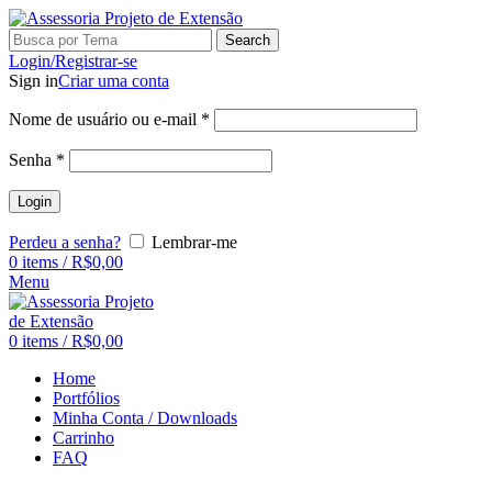
Search
Login/Registrar-se
Sign in
Criar uma conta
Nome de usuário ou e-mail
*
Senha
*
Login
Perdeu a senha?
Lembrar-me
0
items
/
R$
0,00
Menu
0
items
/
R$
0,00
Home
Portfólios
Minha Conta / Downloads
Carrinho
FAQ