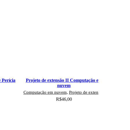
 Perícia
Projeto de extensão II Computação em
Pr
nuvem
,
Computação em nuvem
,
Projeto de extensão
R$
46,00
Adicionar ao carrinho