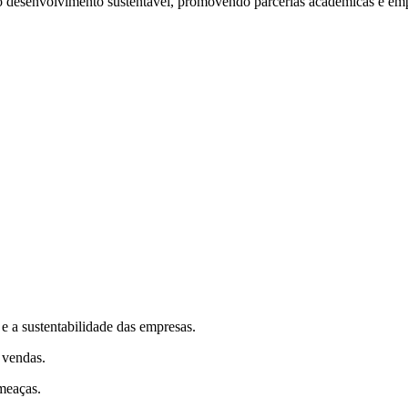
o desenvolvimento sustentável, promovendo parcerias acadêmicas e emp
e a sustentabilidade das empresas.
 vendas.
ameaças.