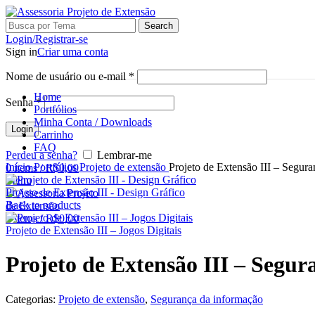
Search
Login/Registrar-se
Sign in
Criar uma conta
Nome de usuário ou e-mail
*
Home
Senha
*
Portfólios
Minha Conta / Downloads
Login
Carrinho
FAQ
Perdeu a senha?
Lembrar-me
Início
Portfólios
Projeto de extensão
Projeto de Extensão III – Segur
0
items
/
R$
0,00
Menu
Projeto de Extensão III - Design Gráfico
Back to products
0
items
/
R$
0,00
Projeto de Extensão III – Jogos Digitais
Projeto de Extensão III – Segu
Categorias:
Projeto de extensão
,
Segurança da informação