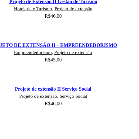
Projeto de Extensão II Gestão de Turismo
Hotelaria e Turismo
,
Projeto de extensão
R$
46,00
Adicionar ao carrinho
JETO DE EXTENSÃO II – EMPREENDEDORISMO
Empreendedorismo
,
Projeto de extensão
R$
45,00
Adicionar ao carrinho
Projeto de extensão II Serviço Social
Projeto de extensão
,
Serviço Social
R$
46,00
Adicionar ao carrinho