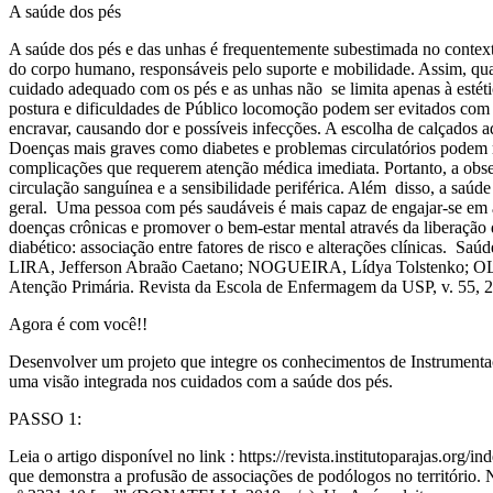
A saúde dos pés
A saúde dos pés e das unhas é frequentemente subestimada no contex
do corpo humano, responsáveis pelo suporte e mobilidade. Assim, qua
cuidado adequado com os pés e as unhas não se limita apenas à estéti
postura e dificuldades de Público locomoção podem ser evitados com 
encravar, causando dor e possíveis infecções. A escolha de calçados
Doenças mais graves como diabetes e problemas circulatórios podem m
complicações que requerem atenção médica imediata. Portanto, a obse
circulação sanguínea e a sensibilidade periférica. Além disso, a saúde
geral. Uma pessoa com pés saudáveis é mais capaz de engajar-se em at
doenças crônicas e promover o bem-estar mental através da liberação 
diabético: associação entre fatores de risco e alterações clínicas. Saúd
LIRA, Jefferson Abraão Caetano; NOGUEIRA, Lídya Tolstenko; OLIVEI
Atenção Primária. Revista da Escola de Enfermagem da USP, v. 55, 
Agora é com você!!
Desenvolver um projeto que integre os conhecimentos de Instrument
uma visão integrada nos cuidados com a saúde dos pés.
PASSO 1:
Leia o artigo disponível no link : https://revista.institutoparajas.org
que demonstra a profusão de associações de podólogos no território. 