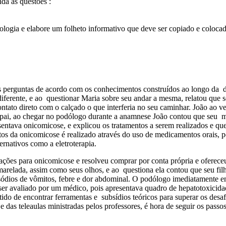
a as questões :
tologia e elabore um folheto informativo que deve ser copiado e coloca
as perguntas de acordo com os conhecimentos construídos ao longo da d
iferente, e ao questionar Maria sobre seu andar a mesma, relatou que 
ontato direto com o calçado o que interferia no seu caminhar. João ao 
eu pai, ao chegar no podólogo durante a anamnese João contou que seu m
esentava onicomicose, e explicou os tratamentos a serem realizados e 
tos da onicomicose é realizado através do uso de medicamentos orais, 
ernativos como a eletroterapia.
ções para onicomicose e resolveu comprar por conta própria e oferece
marelada, assim como seus olhos, e ao questiona ela contou que seu f
sódios de vômitos, febre e dor abdominal. O podólogo imediatamente en
ser avaliado por um médico, pois apresentava quadro de hepatotoxicid
tido de encontrar ferramentas e subsídios teóricos para superar os des
e das teleaulas ministradas pelos professores, é hora de seguir os pass