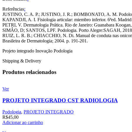
Referências
:
JUSTINO, C. A. P.; JUSTINO, J. R.; BOMBONATO, A. M. Podologia: 
KAPANDJI, A. I. Fisiologia articular: miembro inferior. 6ªed. Madrid
PETRI, V. Dermatologia Prática. Rio de Janeiro: Guanabara Koogan,
SIMÂO, D; SANTOS, LPF. Podologia. Porto Alegre:SAGAH, 2018
RUIZ, L. R. B.; CHIACCHIO, N. Di. Manual de conduta nas onicomico
Brasileira de Dermatologia; 2004. p. 191-201.
Projeto integrado Inovação Podologia
Shipping & Delivery
Produtos relacionados
Ver
PROJETO INTEGRADO CST RADIOLOGIA
Podologia
,
PROJETO INTEGRADO
R$
45,00
Adicionar ao carrinho