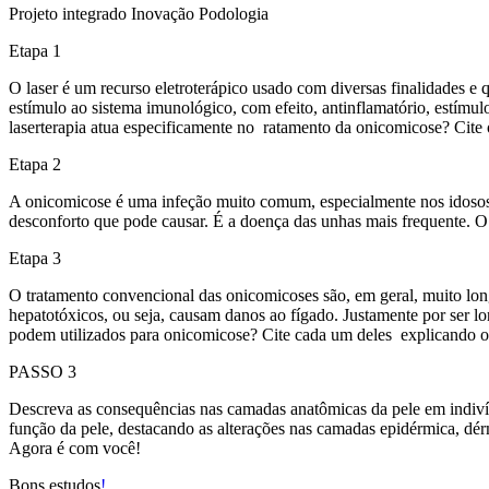
Projeto integrado Inovação Podologia
Etapa 1
O laser é um recurso eletroterápico usado com diversas finalidades e
estímulo ao sistema imunológico, com efeito, antinflamatório, estímul
laserterapia atua especificamente no ratamento da onicomicose? Cite o
Etapa 2
A onicomicose é uma infeção muito comum, especialmente nos idosos 
desconforto que pode causar. É a doença das unhas mais frequente.
Etapa 3
O tratamento convencional das onicomicoses são, em geral, muito lo
hepatotóxicos, ou seja, causam danos ao fígado. Justamente por ser l
podem utilizados para onicomicose? Cite cada um deles explicando
PASSO 3
Descreva as consequências nas camadas anatômicas da pele em indivíd
função da pele, destacando as alterações nas camadas epidérmica, dé
Agora é com você!
Bons estudos
!