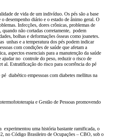
lidade de vida de um indivíduo. Os pés são a base
e o desempenho diário e o estado de ânimo geral. O
roblemas. Infecções, dores crônicas, problemas de
lo, quando não cortadas corretamente, podem
idades, bolhas e deformações ósseas como joanetes.
das unhas e a temperatura dos pés podem indicar
 pessoas com condições de saúde que afetam a
ísica, aspectos essenciais para a manutenção da saúde
ajudar no controle do peso, reduzir o risco de
al. Estratificação do risco para ocorrência do pé
pé diabético empessoas com diabetes mellitus na
rotermofototerapia e Gestão de Pessoas promovendo
ogia experimentou uma história bastante ramificada, o
2002, no Código Brasileiro de Ocupações – CBO, sob o