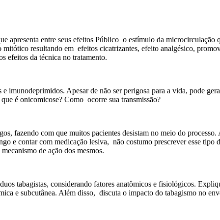
 que apresenta entre seus efeitos Público o estímulo da microcirculaçã
o mitótico resultando em efeitos cicatrizantes, efeito analgésico, promo
s efeitos da técnica no tratamento.
e imunodeprimidos. Apesar de não ser perigosa para a vida, pode gera
 O que é onicomicose? Como ocorre sua transmissão?
ngos, fazendo com que muitos pacientes desistam no meio do processo. 
ongo e contar com medicação lesiva, não costumo prescrever esse tipo d
 o mecanismo de ação dos mesmos.
uos tabagistas, considerando fatores anatômicos e fisiológicos. Expliq
rmica e subcutânea. Além disso, discuta o impacto do tabagismo no enve