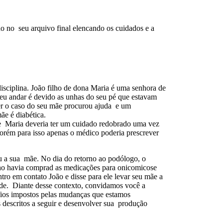
do no seu arquivo final elencando os cuidados e a
isciplina. João filho de dona Maria é uma senhora de
seu andar é devido as unhas do seu pé que estavam
ver o caso do seu mãe procurou ajuda e um
ãe é diabética.
que Maria deveria ter um cuidado redobrado uma vez
porém para isso apenas o médico poderia prescrever
u a sua mãe. No dia do retorno ao podólogo, o
ilho havia comprad as medicações para onicomicose
tro em contato João e disse para ele levar seu mãe a
ade. Diante desse contexto, convidamos você a
afios impostos pelas mudanças que estamos
os descritos a seguir e desenvolver sua produção