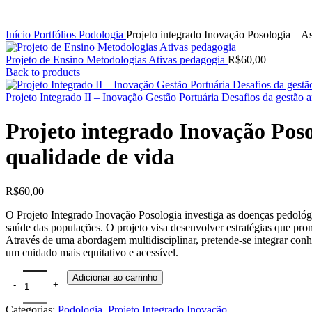
Início
Portfólios
Podologia
Projeto integrado Inovação Posologia – As
Projeto de Ensino Metodologias Ativas pedagogia
R$
60,00
Back to products
Projeto Integrado II – Inovação Gestão Portuária Desafios da gestão
Projeto integrado Inovação Poso
qualidade de vida
R$
60,00
O Projeto Integrado Inovação Posologia investiga as doenças pedológ
saúde das populações. O projeto visa desenvolver estratégias que pro
Através de uma abordagem multidisciplinar, pretende-se integrar conh
um cuidado mais equitativo e acessível.
Adicionar ao carrinho
Categorias:
Podologia
,
Projeto Integrado Inovação