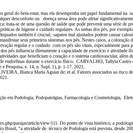
to geral do bem-estar, mas ela desempenha um papel fundamental na ua
lquer desconforto ou doença nessa área pode afetar significativament
ca; trata-se de uma questão de saúde que pode prevenir uma série de p
práticas de higiene e cuidado regulares. As unhas dos pés, por exemp
 adequados também é crucial; sapatos mal ajustados podem causar calos
anifestar seus primeiros sintomas nos pés. Nestes casos, a coloração 
rvação regular e o cuidado com os pés são vitais, especialmente para
 dos pés influencia diretamente a capacidade de exercício e atividade f
ividades que beneficiam o coração e o sistema cardiovascular, além de 
de endorfinas durante o exercício físico. CARVALHO, Tallyta Castro et 
e e Pesquisa, v. 14, n. Supl. 1), p. 1-17, 2021.
RA, Bianca Maria Aguiar de; et al. Fatores associados ao risco de 
2021.
ação em Podologia, Podopatolgias, Farmacologia e Cosmetologia, Elet
/index.php/parajas/article/view/111. Do ponto de vista histórico, a podol
No Brasil, “a atividade de técnico de Podologia está prevista, desde 