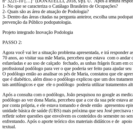
nº 3221-10 […]” (DONATELLI, 2018, s/p). U. Após a leitura respond
1- No que se caracteriza o Catálago Brasileiro de Ocupações?
2- Quais são as área de atuação de Podologia?
3- Dentro das áreas citadas na pergunta anteiror, escolha uma podopa
prevenção da Público podopatologia.
Projeto integrado Inovação Podologia
PASSO 2:
Agora você vai ler a situação problema apresentada, e irá responder 
70 anos, ao visitar sua mãe Maria, percebeu que estava com o andar d
esfareladas e ao uso de calçado fechado, as unhas frágeis ficam em c
profissional podólogo para ver o que poderia ser feito para ajudar s
O podólogo então ao analisar os pés de Maria, constatou que ele apr
que é diabético, além disso o podólogo explicou que um dos tratamen
tais antifúngicos e que ele o podólogo poderia utilizar tratamentos alt
Após a consulta com o podólogo, João pesquisou no google as medica
podólogo ao ver dona Maria, percebeu que a cor da sua pele estava a
por conta própria, e ele estava tomando e desde então apresentou epi
unidade básica de saúde (UBS) mais próxima que seu José precisava 
refletir sobre questões que envolvem os conteúdos do semestre no sen
enfrentando. Após o aporte teórico dos materiais didáticos e de apoio 
textual.