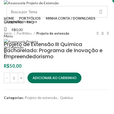
HOME
PORTFÓLIOS
MINHA CONTA / DOWNLOADS
Login/Registrar-se
CARRINHO
FAQ
R$
0,00
Início
Portfólios
Projeto de extensão
Menu
Projeto de Extensão III Química
Bacharelado: Programa de Inovação e
Empreendedorismo
R$
50,00
ADICIONAR AO CARRINHO
Categorias:
Projeto de extensão
,
Química