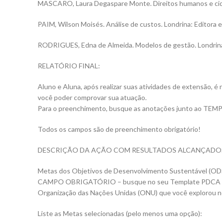
MASCARO, Laura Degaspare Monte. Direitos humanos e cidada
PAIM, Wilson Moisés. Análise de custos. Londrina: Editora e
RODRIGUES, Edna de Almeida. Modelos de gestão. Londrina: 
RELATÓRIO FINAL:
Aluno e Aluna, após realizar suas atividades de extensão, é
você poder comprovar sua atuação.
Para o preenchimento, busque as anotações junto ao TEMPL
Todos os campos são de preenchimento obrigatório!
DESCRIÇÃO DA AÇÃO COM RESULTADOS ALCANÇADO
Metas dos Objetivos de Desenvolvimento Sustentável (ODS
CAMPO OBRIGATÓRIO – busque no seu Template PDCA quais
Organização das Nações Unidas (ONU) que você explorou n
Liste as Metas selecionadas (pelo menos uma opção):