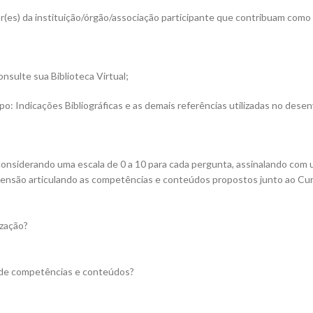
) da instituição/órgão/associação participante que contribuam como u
ulte sua Biblioteca Virtual;
po: Indicações Bibliográficas e as demais referências utilizadas no dese
 considerando uma escala de 0 a 10 para cada pergunta, assinalando com 
xtensão articulando as competências e conteúdos propostos junto ao Cu
ização?
ão de competências e conteúdos?