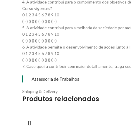
4. A atividade contribui para o cumprimento dos objetivos d
Curso vigentes?
0 1 2 3 4 5 6 7 8 9 10
() () () () () () () () () () ()
5. A atividade contribui para a melhoria da sociedade por m
0 1 2 3 4 5 6 7 8 9 10
() () () () () () () () () () ()
6. A atividade permite o desenvolvimento de ações junto à In
0 1 2 3 4 5 6 7 8 9 10
() () () () () () () () () () ()
7. Caso queira contribuir com maior detalhamento, traga s
Assessoria de Trabalhos
Shipping & Delivery
Produtos relacionados