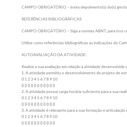
CAMPO OBRIGATÓRIO – insira depoimento(s) do(s) gestor(es
REFERÊNCIAS BIBLIOGRÁFICAS
CAMPO OBRIGATÓRIO – Siga a normas ABNT, para isso cons
Utilize como referências bibliográficas as indicações do Cam
AUTOAVALIAÇÃO DA ATIVIDADE:
Realize a sua avaliação em relação à atividade desenvolvida
1. A atividade permitiu o desenvolvimento do projeto de e
0 1 2 3 4 5 6 7 8 9 10
() () () () () () () () () () ()
2. A atividade possui carga horária suficiente para a sua real
0 1 2 3 4 5 6 7 8 9 10
() () () () () () () () () () ()
3. A atividade é relevante para a sua formação e articulaç
0 1 2 3 4 5 6 7 8 9 10
() () () () () () () () () () ()