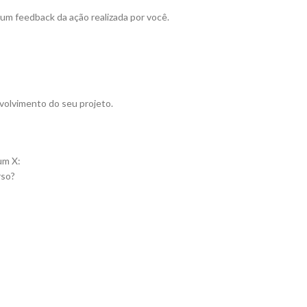
m feedback da ação realizada por você.
nvolvimento do seu projeto.
um X:
rso?