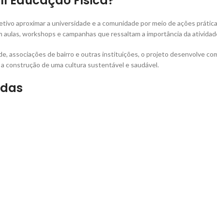
III Educação Física?
tivo aproximar a universidade e a comunidade por meio de ações prátic
ulas, workshops e campanhas que ressaltam a importância da atividade f
de, associações de bairro e outras instituições, o projeto desenvolve c
a construção de uma cultura sustentável e saudável.
ídas