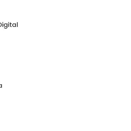
igital
a