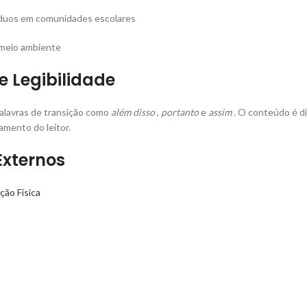
íduos em comunidades escolares
o meio ambiente
e Legibilidade
 palavras de transição como
além disso
,
portanto
e
assim
. O conteúdo é di
amento do leitor.
Externos
ão Física