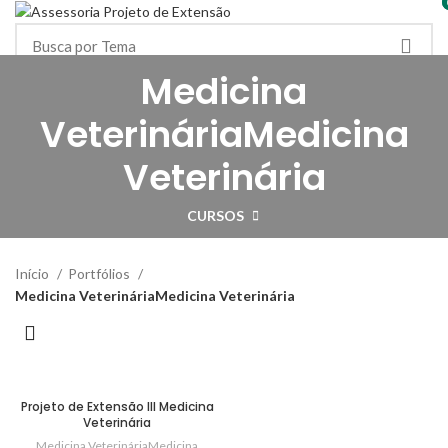
HOME
PORTFÓLIOS
MINHA CONTA / DOWNLOADS
Medicina
Login/Registrar-se
CARRINHO
FAQ
R$
0,00
VeterináriaMedicina
Menu
Veterinária
CURSOS
Início
Portfólios
Medicina VeterináriaMedicina Veterinária
Projeto de Extensão III Medicina
Veterinária
Medicina VeterináriaMedicina