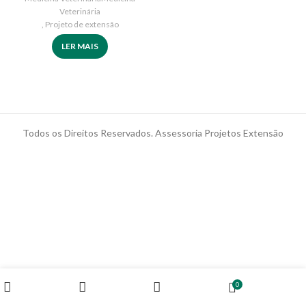
Veterinária
,
Projeto de extensão
LER MAIS
Todos os Direitos Reservados. Assessoria Projetos Extensão
0
Home
Conta
Portfólios
Carrinho